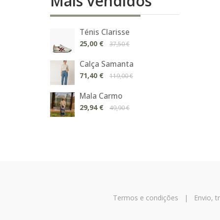
Mais vendidos
Ténis Clarisse
25,00 €
37,50 €
Calça Samanta
71,40 €
119,00 €
Mala Carmo
29,94 €
49,90 €
Termos e condições
|
Envio, 