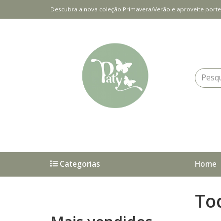
Descubra a nova coleção Primavera/Verão e aproveite port
Categorias
Home
To