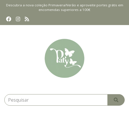
Descubra a nova coleção Primavera/Verão e aproveite portes grátis em
encomendas superiores a 100€